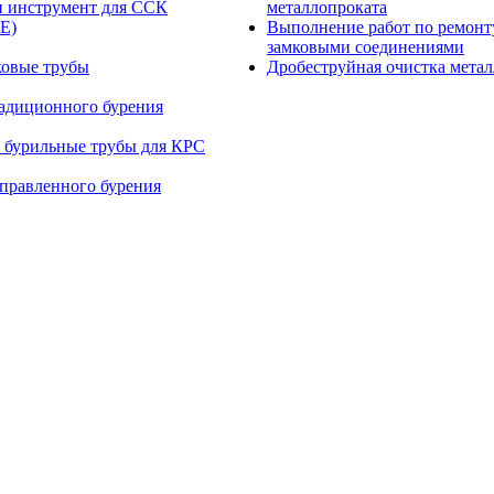
и инструмент для ССК
металлопроката
E)
Выполнение работ по ремонт
замковыми соединениями
ковые трубы
Дробеструйная очистка мета
радиционного бурения
 бурильные трубы для КРС
правленного бурения