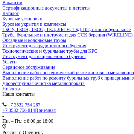
Вакансии
Сертификационные документы и патенты
Каталог
Буровые установки
Буровые укрытия и комплексы
ТБСУ, ТБСН, ТБСО, ТБЛ, ЛБТН, ТБД-102, штанги бурильные
Трубы бурильные и инструмент для ССК бурения (WIRELINE)
Обсадные и колонковые трубы
Инструмент для традиционного бурения
Технологические и бурильные трубы для КРС
Инструмент для направленного бурения
Услуги
Сервисное обслуживание
Выполнение работ по термической резке листового металлопро
Выполнение работ по ремонту бурильных труб с приварными 
Дробеструйная очистка металлопроката
Новости
Наши контакты
+7 3532 754 267
+7 3532 756 814
Приемная
Пн. – Пт.: с 8:00 до 18:00
Россия, г. Оренбург,