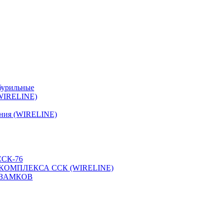
бурильные
(WIRELINE)
ения (WIRELINE)
СК-76
КОМПЛЕКСА ССК (WIRELINE)
 ЗАМКОВ