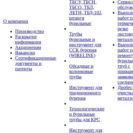
ТБСУ, ТБСН,
Сервис
ТБСО, ТБЛ,
обслуж
ЛБТН, ТБД-102,
Выпол
штанги
работ п
О компании
бурильные
термич
резке
Производство
Трубы
листов
Раскрытие
бурильные и
металл
информации
инструмент для
Выпол
Акционерам
ССК бурения
работ п
Вакансии
(WIRELINE)
ремонт
Сертификационные
буриль
документы и
Обсадные и
труб с
патенты
колонковые
прива
трубы
замков
соедин
Инструмент для
Дробес
традиционного
очистк
бурения
металл
Технологические
и бурильные
трубы для КРС
Инструмент для