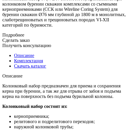
колонковом бурении скважин комплексами со съемными
керноприемниками (ССК или Wireline Coring System) для
бурении скважин Ø76 мм глубиной до 1800 м в монолитных,
слаботрещиноватых и трещиноватых породах VI-XII
категорий по буримости.
Подробнее
Сделать заказ
Получить консультацию
Описание
Комплектация
Скачать каталог
Описание
Колонковый набор предназначен для приема и сохранения
керна при бурении, а так же для отрыва от забоя и подъема
керна на поверхность без подъема бурильной колонны.
Колонковый набор состоит из:
керноприемника;
релитового и подрелитового переходов;
наружной колонковой трубы;