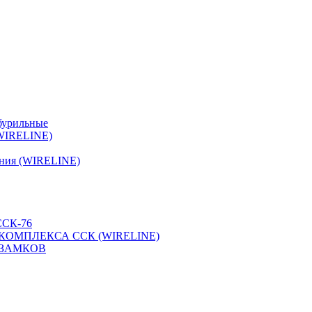
бурильные
(WIRELINE)
ения (WIRELINE)
СК-76
КОМПЛЕКСА ССК (WIRELINE)
 ЗАМКОВ