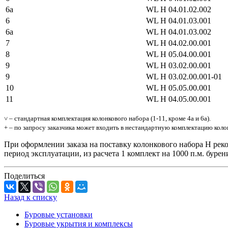
6а
WL H 04.01.02.002
6
WL H 04.01.03.001
6а
WL H 04.01.03.002
7
WL H 04.02.00.001
8
WL H 05.04.00.001
9
WL H 03.02.00.001
9
WL H 03.02.00.001-01
10
WL H 05.05.00.001
11
WL H 04.05.00.001
˅ – стандартная комплектация колонкового набора (1-11, кроме 4а и 6а).
+ – по запросу заказчика может входить в нестандартную комплектацию колон
При оформлении заказа на поставку колонкового набора H реко
период эксплуатации, из расчета 1 комплект на 1000 п.м. бурен
Поделиться
Назад к списку
Буровые установки
Буровые укрытия и комплексы