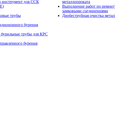
и инструмент для ССК
металлопроката
E)
Выполнение работ по ремонт
замковыми соединениями
ковые трубы
Дробеструйная очистка мета
радиционного бурения
 бурильные трубы для КРС
правленного бурения