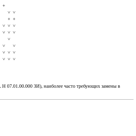
+
˅
˅
+
+
˅
˅
˅
˅
˅
˅
˅
˅
˅
˅
˅
˅
˅
˅
˅
 H 07.01.00.000 ЗИ), наиболее часто требующих замены в