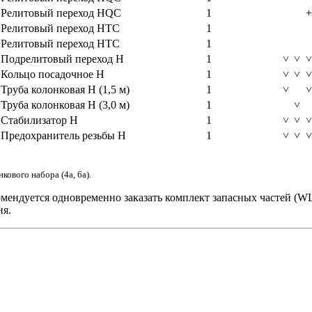
Релитовый переход HQC
1
+
Релитовый переход HTC
1
Релитовый переход HTC
1
Подрелитовый переход H
1
˅
˅
˅
Кольцо посадочное H
1
˅
˅
˅
Труба колонковая H (1,5 м)
1
˅
˅
Труба колонковая H (3,0 м)
1
˅
Стабилизатор H
1
˅
˅
˅
Предохранитель резьбы H
1
˅
˅
˅
кового набора (4а, 6а).
мендуется одновременно заказать комплект запасных частей (WL
ия.