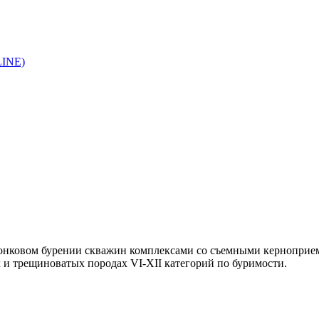
LINE)
лонковом бурении скважин комплексами со съемными керноприемн
 и трещиноватых породах VI-XII категорий по буримости.