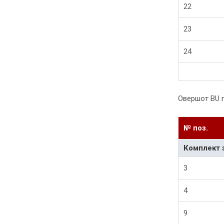
22
23
24
Овершот BU п
№ поз.
Комплект 
3
4
9