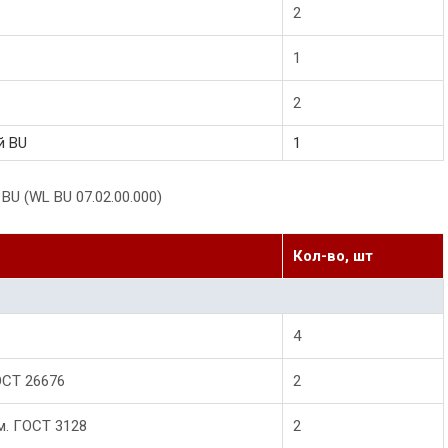
2
1
2
й BU
1
U (WL BU 07.02.00.000)
Кол-во, шт
4
ОСТ 26676
2
м. ГОСТ 3128
2