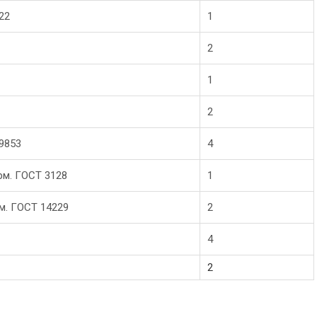
22
1
2
1
2
19853
4
рм. ГОСТ 3128
1
рм. ГОСТ 14229
2
4
2