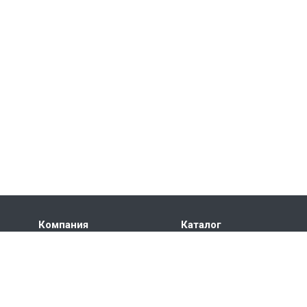
Компания
Каталог
Производство
Буровые установки
Раскрытие информации
Буровые укрытия и
комплексы
Акционерам
ТБСУ, ТБСН, ТБСО, ТБЛ,
Вакансии