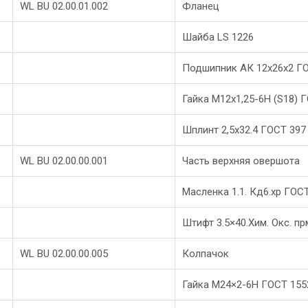
WL BU 02.00.01.002
Фланец
Шайба LS 1226
Подшипник АК 12х26х2 Г
Гайка М12х1,25-6Н (S18) 
Шплинт 2,5х32.4 ГОСТ 397
WL BU 02.00.00.001
Часть верхняя овершота
Масленка 1.1. Кд6.хр ГОС
Штифт 3.5×40.Хим. Окс. пр
WL BU 02.00.00.005
Колпачок
Гайка М24×2-6Н ГОСТ 155