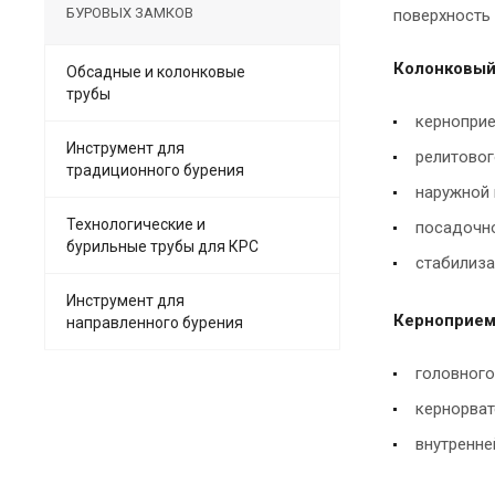
БУРОВЫХ ЗАМКОВ
поверхность
Колонковый 
Обсадные и колонковые
трубы
керноприе
Инструмент для
релитовог
традиционного бурения
наружной 
Технологические и
посадочно
бурильные трубы для КРС
стабилиза
Инструмент для
Керноприемн
направленного бурения
головного
кернорват
внутренне