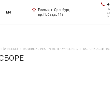
+
Пн
Россия, г. Оренбург,
EN
z
пр. Победы, 118
p
я (WIRELINE)
КОМПЛЕКС ИНСТРУМЕНТА WIRELINE B
КОЛОНКОВЫЙ НАБ
СБОРЕ