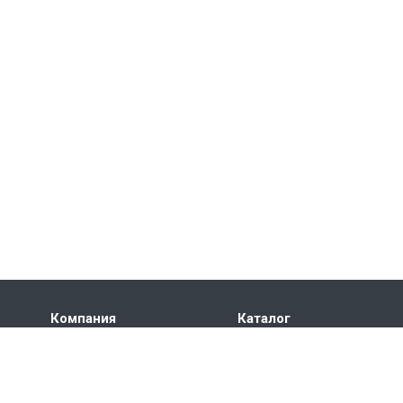
Компания
Каталог
Производство
Буровые установки
Раскрытие информации
Буровые укрытия и
комплексы
Акционерам