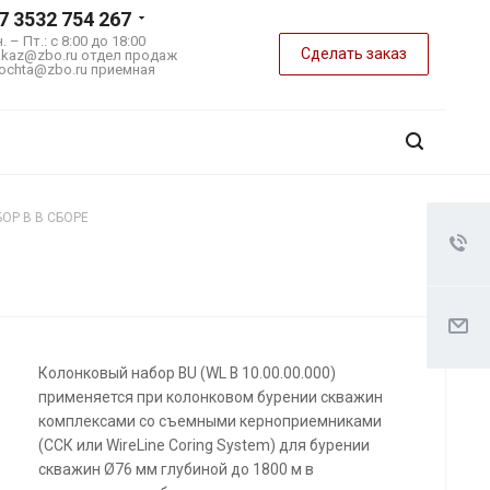
7 3532 754 267
. – Пт.: с 8:00 до 18:00
Сделать заказ
akaz@zbo.ru
отдел продаж
ochta@zbo.ru
приемная
ОР B В СБОРЕ
Колонковый набор BU (WL B 10.00.00.000)
применяется при колонковом бурении скважин
комплексами со съемными керноприемниками
(ССК или WireLine Coring System) для бурении
скважин Ø76 мм глубиной до 1800 м в