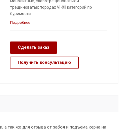
монолитных, слаботрещиноватых и
трещиноватых породах VI-XII категорий по
буримости.
Подробнее
Сделать заказ
Получить консультацию
, а так же для отрыва от забоя и подъема керна на