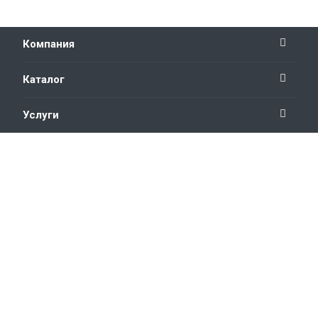
Компания
Каталог
Услуги
Новости
Наши контакты
+7 3532 754 267
Пн. – Пт.: с 8:00 до 18:00
Россия, г. Оренбург,
пр. Победы, 118
отдел продаж
zakaz@zbo.ru