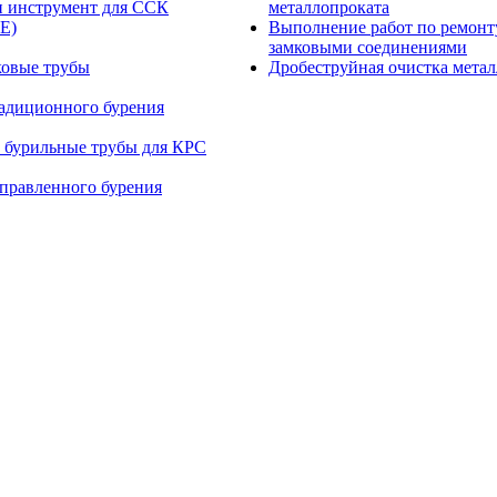
и инструмент для ССК
металлопроката
E)
Выполнение работ по ремонт
замковыми соединениями
ковые трубы
Дробеструйная очистка мета
радиционного бурения
 бурильные трубы для КРС
правленного бурения