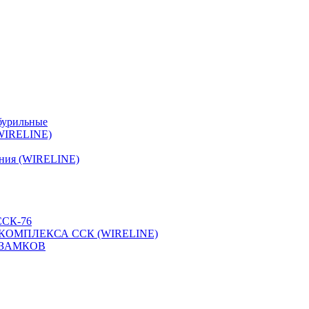
бурильные
(WIRELINE)
ения (WIRELINE)
СК-76
КОМПЛЕКСА ССК (WIRELINE)
 ЗАМКОВ