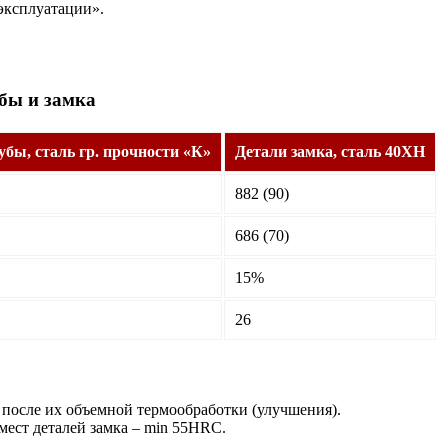
эксплуатации».
бы и замка
убы, сталь гр. прочности «К»
Детали замка, сталь 40ХН
882 (90)
686 (70)
15%
26
 после их объемной термообработки (улучшения).
мест деталей замка – min 55HRC.