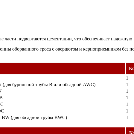
вые части подвергаются цементации, что обеспечивает надежную
лонны оборванного троса с овершотом и керноприемником без п
Ко
1
 (для бурильной трубы B или обсадной AWC)
1
W
1
 B
1
TC
1
QC
1
 BW (для обсадной трубы BWC)
1
Ко