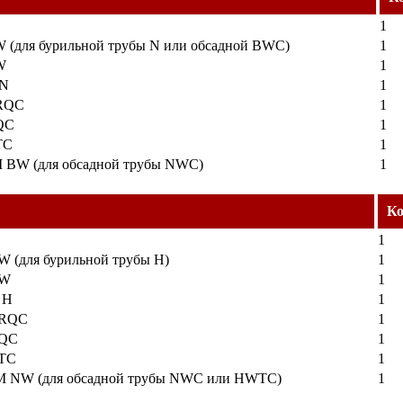
1
 (для бурильной трубы N или обсадной BWC)
1
W
1
 N
1
NRQC
1
QC
1
TC
1
 BW (для обсадной трубы NWC)
1
Ко
1
W (для бурильной трубы H)
1
NW
1
 H
1
HRQC
1
HQC
1
HTC
1
М NW (для обсадной трубы NWC или HWTC)
1