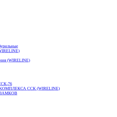
бурильные
(WIRELINE)
ения (WIRELINE)
СК-76
КОМПЛЕКСА ССК (WIRELINE)
 ЗАМКОВ