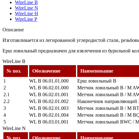
WireLine B
WireLine N
WireLine H
WireLine P
Описание
Изготавливается из легированной углеродистой стали, резьбо
Ерш ловильный предназначен для извлечения из бурильной ко
WireLine B
№ поз.
Обозначение
Наименование
1
WL B 06.01.01.000
Ерш ловильный B
2
WL B 06.02.01.000
Метчик ловильный B / M AW
2.1
WL B 06.02.01.001
Метчик ловильный B / M A
2.2
WL B 06.02.01.002
Наконечник направляющий
3
WL B 06.02.01.003
Метчик ловильный B / M B
4
WL B 06.02.01.004
Метчик ловильный B / M B
5
WL B 06.03.01.001
Метчик ловильный BWC / М
WireLine N
№ поз.
Обозначение
Наименование