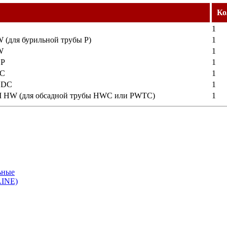
Ко
1
 (для бурильной трубы P)
1
W
1
 P
1
TC
1
HDC
1
М HW (для обсадной трубы HWC или PWTC)
1
ьные
LINE)