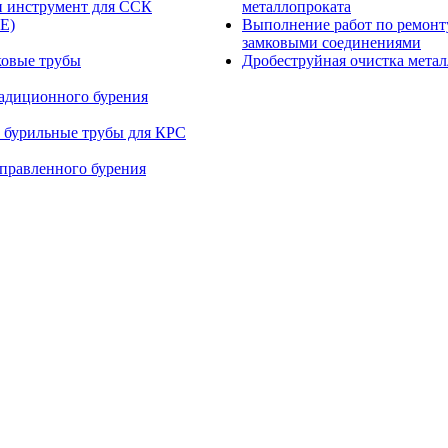
и инструмент для ССК
металлопроката
E)
Выполнение работ по ремонт
замковыми соединениями
ковые трубы
Дробеструйная очистка мета
радиционного бурения
 бурильные трубы для КРС
правленного бурения