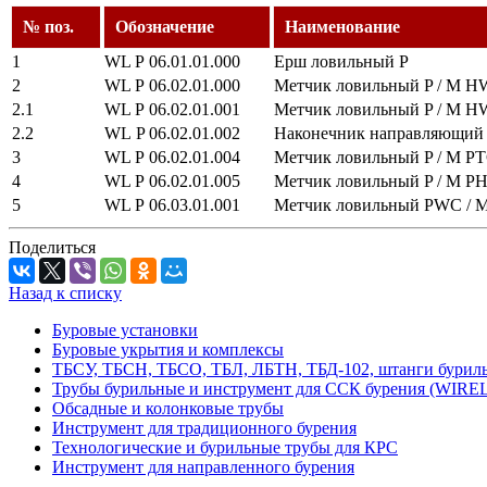
№ поз.
Обозначение
Наименование
1
WL P 06.01.01.000
Ерш ловильный P
2
WL P 06.02.01.000
Метчик ловильный P / M HW
2.1
WL P 06.02.01.001
Метчик ловильный P / M H
2.2
WL P 06.02.01.002
Наконечник направляющий
3
WL P 06.02.01.004
Метчик ловильный P / M P
4
WL P 06.02.01.005
Метчик ловильный P / M P
5
WL P 06.03.01.001
Метчик ловильный PWC / 
Поделиться
Назад к списку
Буровые установки
Буровые укрытия и комплексы
ТБСУ, ТБСН, ТБСО, ТБЛ, ЛБТН, ТБД-102, штанги бурил
Трубы бурильные и инструмент для ССК бурения (WIRE
Обсадные и колонковые трубы
Инструмент для традиционного бурения
Технологические и бурильные трубы для КРС
Инструмент для направленного бурения