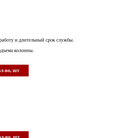
 работу и длительный срок службы.
одъема колонны.
л-во, шт
л-во, шт