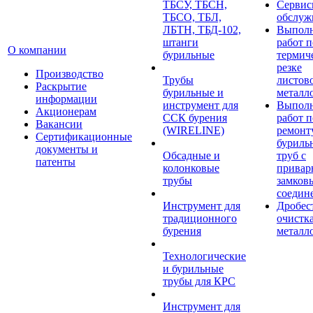
ТБСУ, ТБСН,
Сервис
ТБСО, ТБЛ,
обслуж
ЛБТН, ТБД-102,
Выпол
штанги
работ п
О компании
бурильные
термич
резке
Производство
Трубы
листов
Раскрытие
бурильные и
металл
информации
инструмент для
Выпол
Акционерам
ССК бурения
работ п
Вакансии
(WIRELINE)
ремонт
Сертификационные
буриль
документы и
Обсадные и
труб с
патенты
колонковые
прива
трубы
замков
соедин
Инструмент для
Дробес
традиционного
очистк
бурения
металл
Технологические
и бурильные
трубы для КРС
Инструмент для