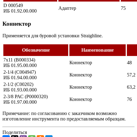
D 000549
Адаптер
75
ИБ 01.92.00.000
Коннектор
Применяется для буровой установки Straighline.
Обозначение
Наименование
7х11 (B000334)
Коннектор
48
ИБ 01.95.00.000
2-1/4 (C004947)
Коннектор
57,2
ИБ 01.94.00.000
2-1/2 (C00202)
Коннектор
63,2
ИБ 01.93.00.000
2-3/8 РАС (Р0000320)
Коннектор
76
ИБ 01.97.00.000
Примечание: по согласованию с заказчиком возможно
изготовление инструмента по предоставляемым образцам.
Поделиться