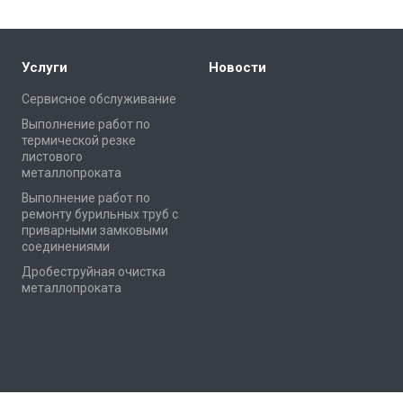
Услуги
Новости
Сервисное обслуживание
Выполнение работ по
термической резке
листового
металлопроката
Выполнение работ по
ремонту бурильных труб с
приварными замковыми
соединениями
Дробеструйная очистка
металлопроката