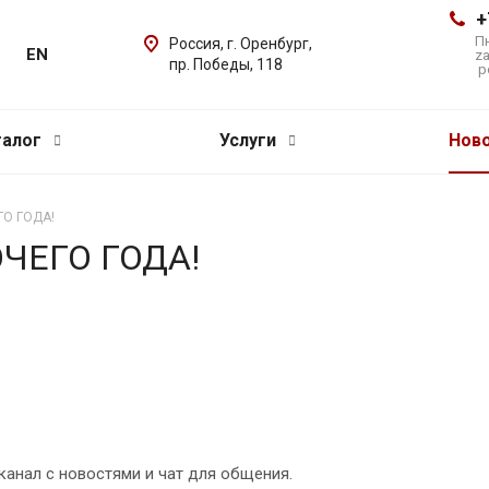
+
Пн
Россия, г. Оренбург,
EN
z
пр. Победы, 118
p
талог
Услуги
Нов
О ГОДА!
ЧЕГО ГОДА!
.
 канал с новостями и чат для общения.