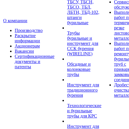
ТБСУ, ТБСН,
Сервис
ТБСО, ТБЛ,
обслуж
ЛБТН, ТБД-102,
Выпол
штанги
работ п
О компании
бурильные
термич
резке
Производство
Трубы
листов
Раскрытие
бурильные и
металл
информации
инструмент для
Выпол
Акционерам
ССК бурения
работ п
Вакансии
(WIRELINE)
ремонт
Сертификационные
буриль
документы и
Обсадные и
труб с
патенты
колонковые
прива
трубы
замков
соедин
Инструмент для
Дробес
традиционного
очистк
бурения
металл
Технологические
и бурильные
трубы для КРС
Инструмент для